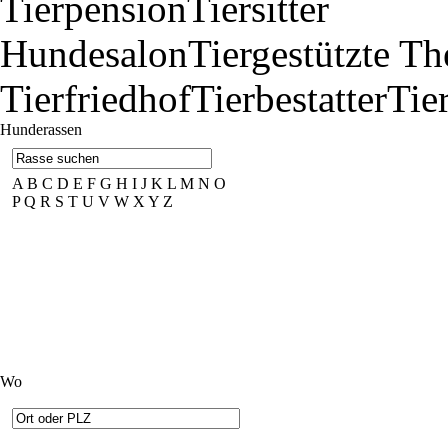
Tierpension
Tiersitter
Hundesalon
Tiergestützte Th
Tierfriedhof
Tierbestatter
Tie
Hunderassen
A
B
C
D
E
F
G
H
I
J
K
L
M
N
O
P
Q
R
S
T
U
V
W
X
Y
Z
Wo