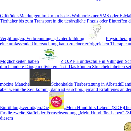
Giftköder-Meldungen im Umkreis des Wohnortes per SMS oder E-Mai
Tierhalter bis zum Transport in die tierärztliche Praxis oder Eintreffen
Vergiftungen, Verbrennungen, Unter-kühlung
Physiotherap
eine umfassende Untersuchung kann zu einer erfolgreichen Therapie 
Möglichkeiten haben
Z.O.P.F Hundeschule in Villingen-S
durch andere Dinge motivieren lässt. Das können Streicheleinheiten se
möchte.Manche
Schönhalde Tierbestattung in Albstadt
Damit
aber wenn die Zeit kommt, dann ist es schön, jemand Erfahrenes an de
Einfühlungsvermögen.Die
„Mein Hund fürs Leben“ (ZDF)
Die
für die zweite Staffel der Fernsehsendung „Mein Hund fürs Leben“ (
diesem