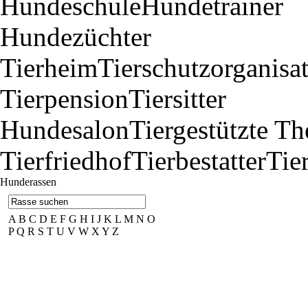
Hundeschule
Hundetrainer
Hundezüchter
Tierheim
Tierschutzorganisa
Tierpension
Tiersitter
Hundesalon
Tiergestützte Th
Tierfriedhof
Tierbestatter
Tie
Hunderassen
A
B
C
D
E
F
G
H
I
J
K
L
M
N
O
P
Q
R
S
T
U
V
W
X
Y
Z