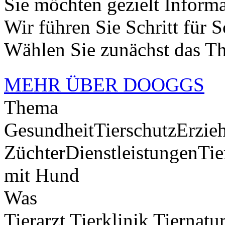
Sie möchten gezielt Inform
Wir führen Sie Schritt für Sc
Wählen Sie zunächst das T
MEHR ÜBER DOOGGS
Thema
Gesundheit
Tierschutz
Erzie
Züchter
Dienstleistungen
Tie
mit Hund
Was
Tierarzt
Tierklinik
Tiernatu