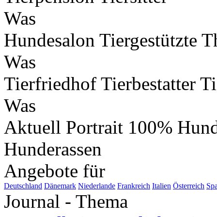
Was
Hundesalon
Tiergestützte T
Was
Tierfriedhof
Tierbestatter
T
Was
Aktuell
Portrait
100% Hun
Hunderassen
Angebote für
Deutschland
Dänemark
Niederlande
Frankreich
Italien
Österreich
Spa
Journal - Thema