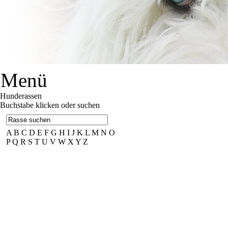
Menü
Hunderassen
Buchstabe klicken oder suchen
A
B
C
D
E
F
G
H
I
J
K
L
M
N
O
P
Q
R
S
T
U
V
W
X
Y
Z