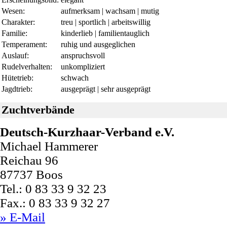
Wesen:
aufmerksam | wachsam | mutig
Charakter:
treu | sportlich | arbeitswillig
Familie:
kinderlieb | familientauglich
Temperament:
ruhig und ausgeglichen
Auslauf:
anspruchsvoll
Rudelverhalten:
unkompliziert
Hütetrieb:
schwach
Jagdtrieb:
ausgeprägt | sehr ausgeprägt
Zuchtverbände
Deutsch-Kurzhaar-Verband e.V.
Michael Hammerer
Reichau 96
87737 Boos
Tel.: 0 83 33 9 32 23
Fax.: 0 83 33 9 32 27
» E-Mail