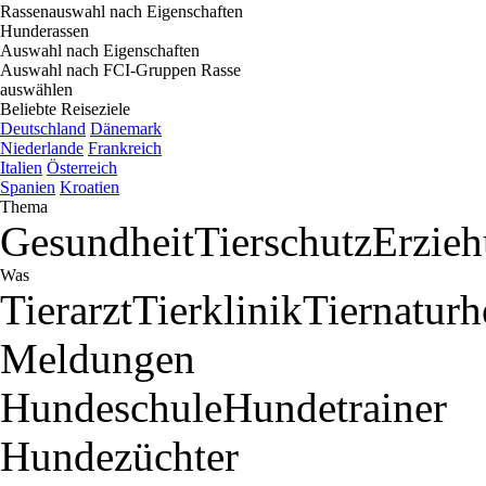
Rassenauswahl nach Eigenschaften
Hunderassen
Auswahl nach Eigenschaften
Auswahl nach FCI-Gruppen
Rasse
auswählen
Beliebte Reiseziele
Deutschland
Dänemark
Niederlande
Frankreich
Italien
Österreich
Spanien
Kroatien
Thema
Gesundheit
Tierschutz
Erzie
Was
Tierarzt
Tierklinik
Tiernaturh
Meldungen
Hundeschule
Hundetrainer
Hundezüchter