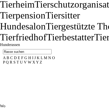
Tierheim
Tierschutzorganisa
Tierpension
Tiersitter
Hundesalon
Tiergestützte Th
Tierfriedhof
Tierbestatter
Tie
Hunderassen
A
B
C
D
E
F
G
H
I
J
K
L
M
N
O
P
Q
R
S
T
U
V
W
X
Y
Z
Wo