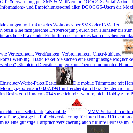
Giftköderwarnung per SMS & Mail
Neu im DOOGGS-Portal!Aktuell b
Informations- und Empfehlungsportal allen DOOGGS-Usern die Möglic
Meldungen im Umkreis des Wohnortes per SMS oder E-Mail zu
Notfall!
Eine fachgerechte Erstversorgung durch den Tierhalter bis zum 
tierärztliche Praxis oder Eintreffen des Tierarztes kann entscheidend da
wie Verletzungen, Vergiftungen, Verbrennungen, Unter-kühlung
Portal-Werbung | Basic-Paket!
Sie suchen eine sehr günstige Möglichke
werben?, Sie bieten Dienstleistungen zum Thema rund um den Hund an
Einsteiger-Werbe-Paket Basic
Die mobile Trimmtante mit Her
Morich, geboren am 08.07.1991 in Herzberg am Harz. Seitdem ich mich
im Besitz von Hunden.2014 sagte ich mir.. warum, nicht Hobby zum Be
machte mich selbständig als mobile
VMV Verband marktorie
e.V.
Eine günstige Haftpflichtversicherung für Ihren Hund!10 Cent pro
muss eine günstige Haftpflichtversicherung auch für Ihre Fellnase im J