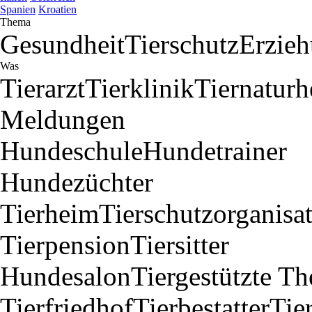
Spanien
Kroatien
Thema
Gesundheit
Tierschutz
Erzie
Was
Tierarzt
Tierklinik
Tiernaturh
Meldungen
Hundeschule
Hundetrainer
Hundezüchter
Tierheim
Tierschutzorganisa
Tierpension
Tiersitter
Hundesalon
Tiergestützte Th
Tierfriedhof
Tierbestatter
Tie