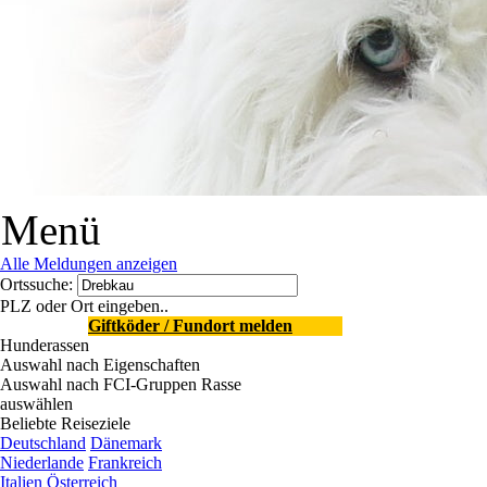
Menü
Alle Meldungen anzeigen
Ortssuche:
PLZ oder Ort eingeben..
Giftköder / Fundort melden
Hunderassen
Auswahl nach Eigenschaften
Auswahl nach FCI-Gruppen
Rasse
auswählen
Beliebte Reiseziele
Deutschland
Dänemark
Niederlande
Frankreich
Italien
Österreich