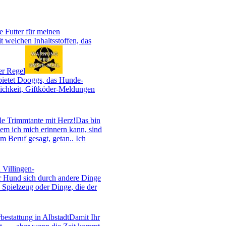
e Futter für meinen
t welchen Inhaltsstoffen, das
er Regel
ietet Dooggs, das Hunde-
chkeit, Giftköder-Meldungen
le Trimmtante mit Herz!
Das bin
em ich mich erinnern kann, sind
 Beruf gesagt, getan.. Ich
 Villingen-
er Hund sich durch andere Dinge
, Spielzeug oder Dinge, die der
bestattung in Albstadt
Damit Ihr