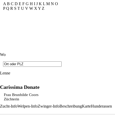
A
B
C
D
E
F
G
H
I
J
K
L
M
N
O
P
Q
R
S
T
U
V
W
X
Y
Z
Wo
Lenne
Carissima Donate
Frau Brunhilde Coors
Züchterin
Zucht-Info
Welpen-Info
Zwinger-Info
Beschreibung
Karte
Hunderassen