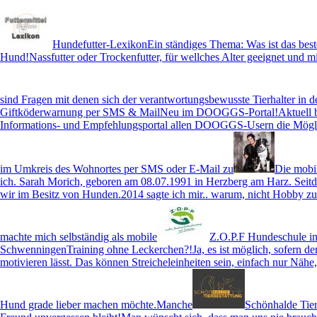
Hundefutter-Lexikon
Ein ständiges Thema: Was ist das best
Hund!Nassfutter oder Trockenfutter, für wellches Alter geeignet und mi
sind Fragen mit denen sich der verantwortungsbewusste Tierhalter in d
Giftköderwarnung per SMS & Mail
Neu im DOOGGS-Portal!Aktuell b
Informations- und Empfehlungsportal allen DOOGGS-Usern die Mögli
im Umkreis des Wohnortes per SMS oder E-Mail zu
Die mobi
ich. Sarah Morich, geboren am 08.07.1991 in Herzberg am Harz. Seitd
wir im Besitz von Hunden.2014 sagte ich mir.. warum, nicht Hobby zum
machte mich selbständig als mobile
Z.O.P.F Hundeschule in
Schwenningen
Training ohne Leckerchen?!Ja, es ist möglich, sofern d
motivieren lässt. Das können Streicheleinheiten sein, einfach nur Nähe
Hund grade lieber machen möchte.Manche
Schönhalde Tier