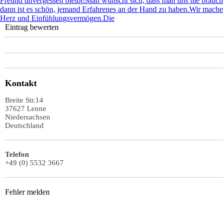
Freund unvergessen bleibt!Man wünscht sich, dass man uns nie brauc
dann ist es schön, jemand Erfahrenes an der Hand zu haben.Wir machen
Herz und Einfühlungsvermögen.Die
Eintrag bewerten
Kontakt
Breite Str.14
37627
Lenne
Niedersachsen
Deutschland
Telefon
+49 (0) 5532 3667
Fehler melden