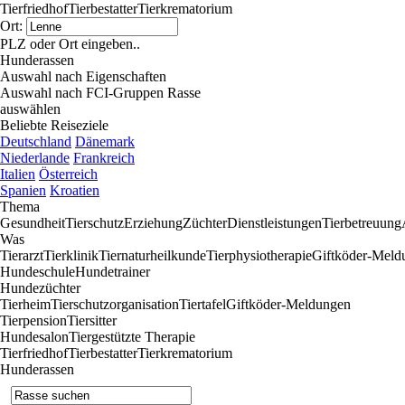
Tierfriedhof
Tierbestatter
Tierkrematorium
Ort:
PLZ oder Ort eingeben..
Hunderassen
Auswahl nach Eigenschaften
Auswahl nach FCI-Gruppen
Rasse
auswählen
Beliebte Reiseziele
Deutschland
Dänemark
Niederlande
Frankreich
Italien
Österreich
Spanien
Kroatien
Thema
Gesundheit
Tierschutz
Erziehung
Züchter
Dienstleistungen
Tierbetreuung
Was
Tierarzt
Tierklinik
Tiernaturheilkunde
Tierphysiotherapie
Giftköder-Meld
Hundeschule
Hundetrainer
Hundezüchter
Tierheim
Tierschutzorganisation
Tiertafel
Giftköder-Meldungen
Tierpension
Tiersitter
Hundesalon
Tiergestützte Therapie
Tierfriedhof
Tierbestatter
Tierkrematorium
Hunderassen