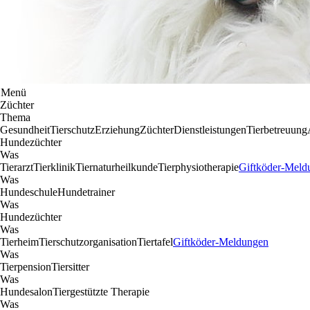
Menü
Züchter
Thema
Gesundheit
Tierschutz
Erziehung
Züchter
Dienstleistungen
Tierbetreuung
Hundezüchter
Was
Tierarzt
Tierklinik
Tiernaturheilkunde
Tierphysiotherapie
Giftköder-Meld
Was
Hundeschule
Hundetrainer
Was
Hundezüchter
Was
Tierheim
Tierschutzorganisation
Tiertafel
Giftköder-Meldungen
Was
Tierpension
Tiersitter
Was
Hundesalon
Tiergestützte Therapie
Was