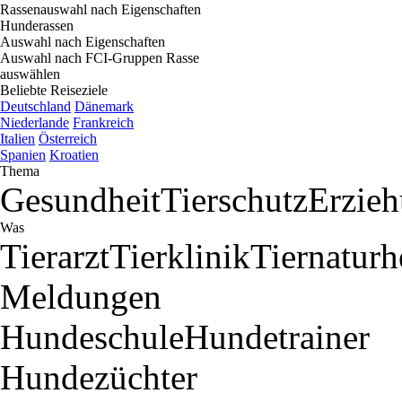
Rassenauswahl nach Eigenschaften
Hunderassen
Auswahl nach Eigenschaften
Auswahl nach FCI-Gruppen
Rasse
auswählen
Beliebte Reiseziele
Deutschland
Dänemark
Niederlande
Frankreich
Italien
Österreich
Spanien
Kroatien
Thema
Gesundheit
Tierschutz
Erzie
Was
Tierarzt
Tierklinik
Tiernaturh
Meldungen
Hundeschule
Hundetrainer
Hundezüchter