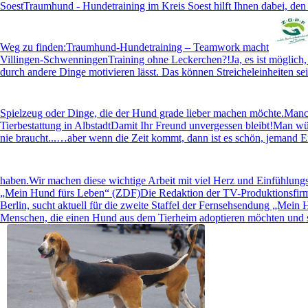
Soest
Traumhund - Hundetraining im Kreis Soest hilft Ihnen dabei, den
Weg zu finden:Traumhund-Hundetraining – Teamwork macht
Villingen-Schwenningen
Training ohne Leckerchen?!Ja, es ist möglich,
durch andere Dinge motivieren lässt. Das können Streicheleinheiten se
Spielzeug oder Dinge, die der Hund grade lieber machen möchte.Man
Tierbestattung in Albstadt
Damit Ihr Freund unvergessen bleibt!Man wü
nie braucht...…aber wenn die Zeit kommt, dann ist es schön, jemand E
haben.Wir machen diese wichtige Arbeit mit viel Herz und Einfühlun
„Mein Hund fürs Leben“ (ZDF)
Die Redaktion der TV-Produktionsfir
Berlin, sucht aktuell für die zweite Staffel der Fernsehsendung „Mei
Menschen, die einen Hund aus dem Tierheim adoptieren möchten und s