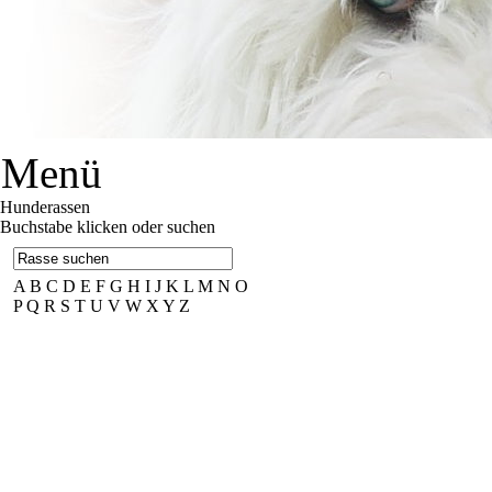
Menü
Hunderassen
Buchstabe klicken oder suchen
A
B
C
D
E
F
G
H
I
J
K
L
M
N
O
P
Q
R
S
T
U
V
W
X
Y
Z