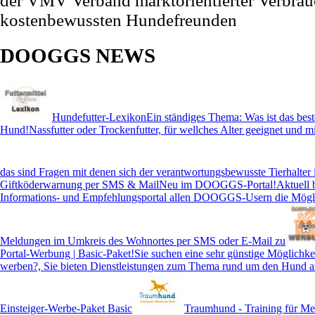
der VMV Verband marktorientierter Verbrauc
kostenbewussten Hundefreunden
DOOGGS NEWS
Hundefutter-Lexikon
Ein ständiges Thema: Was ist das best
Hund!Nassfutter oder Trockenfutter, für wellches Alter geeignet und mi
das sind Fragen mit denen sich der verantwortungsbewusste Tierhalter 
Giftköderwarnung per SMS & Mail
Neu im DOOGGS-Portal!Aktuell b
Informations- und Empfehlungsportal allen DOOGGS-Usern die Möglic
Meldungen im Umkreis des Wohnortes per SMS oder E-Mail zu
Portal-Werbung | Basic-Paket!
Sie suchen eine sehr günstige Möglichke
werben?, Sie bieten Dienstleistungen zum Thema rund um den Hund an
Einsteiger-Werbe-Paket Basic
Traumhund - Training für M