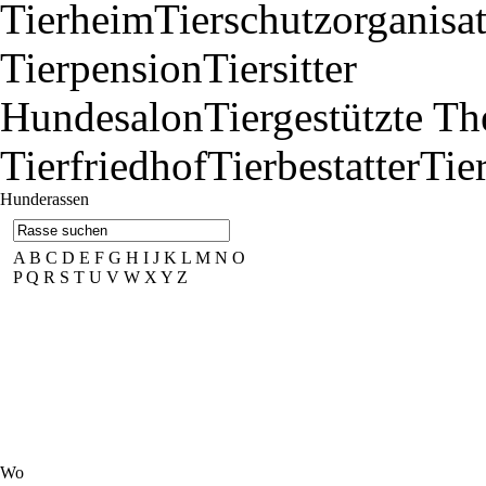
Tierheim
Tierschutzorganisa
Tierpension
Tiersitter
Hundesalon
Tiergestützte Th
Tierfriedhof
Tierbestatter
Tie
Hunderassen
A
B
C
D
E
F
G
H
I
J
K
L
M
N
O
P
Q
R
S
T
U
V
W
X
Y
Z
Wo